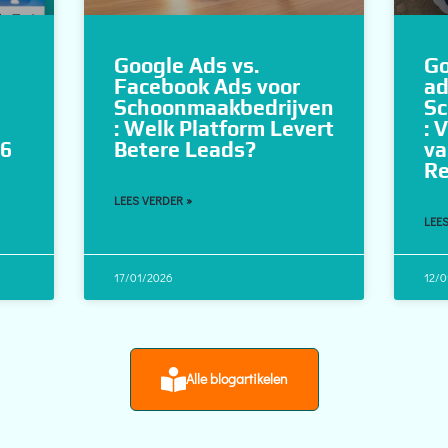
Google Ads vs.
Go
Facebook Ads voor
ad
Schoonmaakbedrijven
Sc
: Welk Platform Levert
: 
26
Betere Leads?
va
Re
LEES VERDER »
LEES
17/01/2026
12/0
Alle blogartikelen