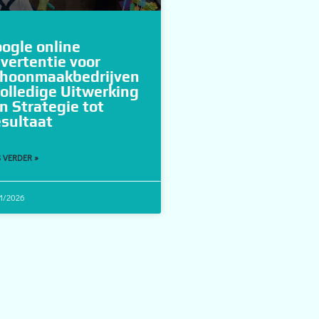
ogle online
vertentie voor
hoonmaakbedrijven
Volledige Uitwerking
n Strategie tot
sultaat
 VERDER »
1/2026