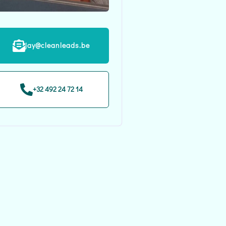
jay@cleanleads.be
+32 492 24 72 14