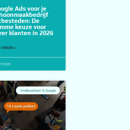
ogle Ads voor je
hoonmaakbedrijf
tbesteden: De
imme keuze voor
er klanten in 2026
 VERDER »
01/2026
Vindbaarheid In Google