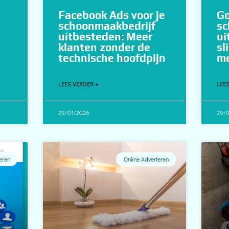
Facebook Ads voor je
Go
schoonmaakbedrijf
sc
uitbesteden: Meer
ui
klanten zonder de
sl
technische hoofdpijn
me
LEES VERDER »
LEES
29/01/2026
29/
eren
Online Adverteren