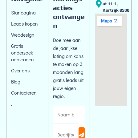
At 11-1,
acties
Kortrijk 8500
Startpagina
ontvange
Leads kopen
n
Webdesign
Doe mee aan
Gratis
de jaarlijkse
onderzoek
loting om kans
aanvragen
te maken op 3
Over ons
maanden lang
gratis leads uit
Blog
jouw eigen
Contacteren
regio.
.