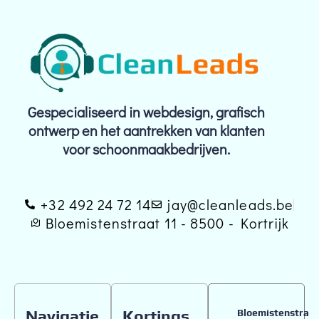
Gespecialiseerd in webdesign, grafisch
ontwerp en het aantrekken van klanten
voor schoonmaakbedrijven.
+32 492 24 72 14
jay@cleanleads.be
Bloemistenstraat 11 - 8500 - Kortrijk
Navigatie
Kortings
Bloemistenstra