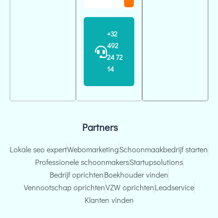
A
l
+32
t
492
e
24 72
r
14
n
a
t
i
Partners
v
e
Lokale seo expert
Webomarketing
Schoonmaakbedrijf starten
:
Professionele schoonmakers
Startupsolutions
Bedrijf oprichten
Boekhouder vinden
Vennootschap oprichten
VZW oprichten
Leadservice
Klanten vinden