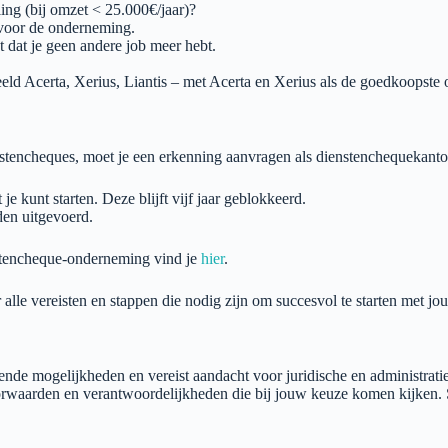
ling (bij omzet < 25.000€/jaar)?
 voor de onderneming.
t dat je geen andere job meer hebt.
eeld Acerta, Xerius, Liantis – met Acerta en Xerius als de goedkoopste o
stencheques, moet je een erkenning aanvragen als dienstenchequekantoo
e kunt starten. Deze blijft vijf jaar geblokkeerd.
en uitgevoerd.
nstencheque-onderneming vind je
hier
.
alle vereisten en stappen die nodig zijn om succesvol te starten met j
ende mogelijkheden en vereist aandacht voor juridische en administrati
orwaarden en verantwoordelijkheden die bij jouw keuze komen kijken