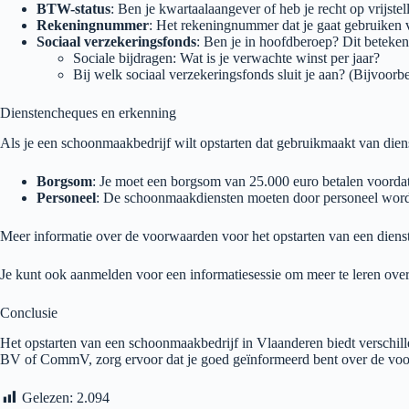
BTW-status
: Ben je kwartaalaangever of heb je recht op vrijstel
Rekeningnummer
: Het rekeningnummer dat je gaat gebruiken
Sociaal verzekeringsfonds
: Ben je in hoofdberoep? Dit beteken
Sociale bijdragen: Wat is je verwachte winst per jaar?
Bij welk sociaal verzekeringsfonds sluit je aan? (Bijvoorb
Dienstencheques en erkenning
Als je een schoonmaakbedrijf wilt opstarten dat gebruikmaakt van dien
Borgsom
: Je moet een borgsom van 25.000 euro betalen voordat j
Personeel
: De schoonmaakdiensten moeten door personeel word
Meer informatie over de voorwaarden voor het opstarten van een die
Je kunt ook aanmelden voor een informatiesessie om meer te leren over 
Conclusie
Het opstarten van een schoonmaakbedrijf in Vlaanderen biedt verschill
BV of CommV, zorg ervoor dat je goed geïnformeerd bent over de vo
Gelezen:
2.094