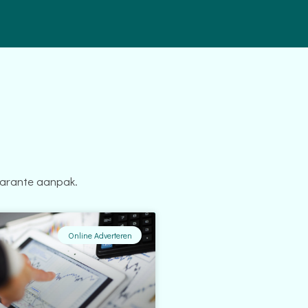
.
parante aanpak.
Online Adverteren