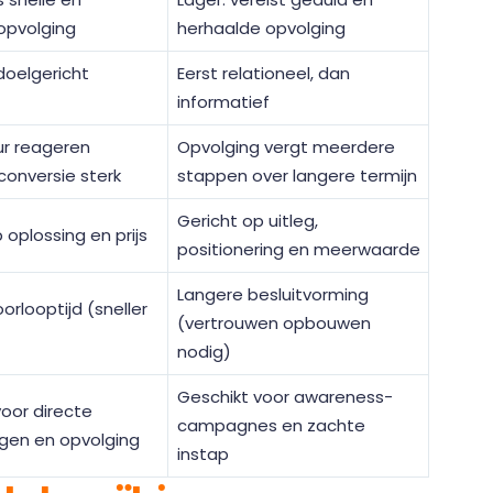
 opvolging
herhaalde opvolging
doelgericht
Eerst relationeel, dan
informatief
ur reageren
Opvolging vergt meerdere
conversie sterk
stappen over langere termijn
Gericht op uitleg,
 oplossing en prijs
positionering en meerwaarde
Langere besluitvorming
orlooptijd (sneller
(vertrouwen opbouwen
nodig)
Geschikt voor awareness-
oor directe
campagnes en zachte
gen en opvolging
instap