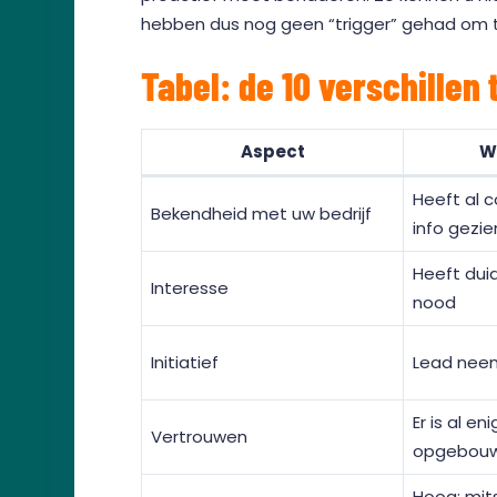
hebben dus nog geen “trigger” gehad om 
Tabel: de 10 verschille
Aspect
W
Heeft al 
Bekendheid met uw bedrijf
info gezie
Heeft duid
Interesse
nood
Initiatief
Lead neem
Er is al e
Vertrouwen
opgebou
Hoog: mits