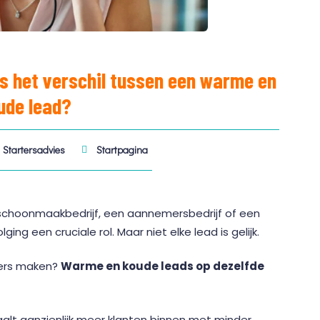
s het verschil tussen een warme en
ude lead?
Startersadvies
Startpagina
n schoonmaakbedrijf, een aannemersbedrijf of een
ng een cruciale rol. Maar niet elke lead is gelijk.
mers maken?
Warme en koude leads op dezelfde
 haalt aanzienlijk meer klanten binnen met minder