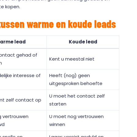
te kopen.
n tussen warme en koude leads
arme lead
Koude lead
contact gehad of
Kent u meestal niet
n
elijke interesse of
Heeft (nog) geen
uitgesproken behoefte
U moet het contact zelf
t zelf contact op
starten
nig vertrouwen
U moet nog vertrouwen
wd
winnen
 snelle en
Lager: vereist geduld en