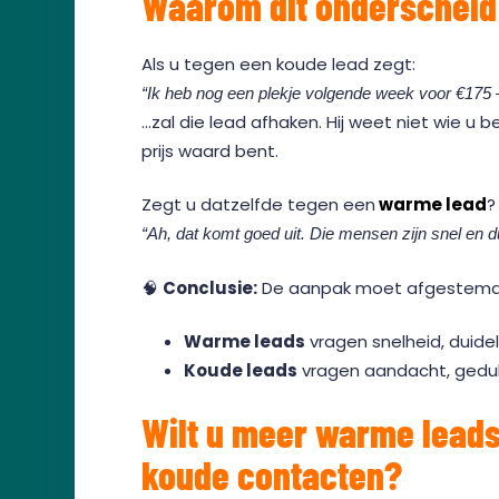
Waarom dit onderscheid 
Als u tegen een koude lead zegt:
“Ik heb nog een plekje volgende week voor €175 
…zal die lead afhaken. Hij weet niet wie u
prijs waard bent.
Zegt u datzelfde tegen een
warme lead
?
“Ah, dat komt goed uit. Die mensen zijn snel en du
🧠
Conclusie:
De aanpak moet afgestemd z
Warme leads
vragen snelheid, duidel
Koude leads
vragen aandacht, geduld
Wilt u meer warme leads
koude contacten?