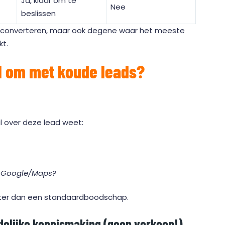
Ja, klaar om te
Nee
beslissen
converteren, maar ook degene waar het meeste
kt.
l om met koude leads?
l over deze lead weet:
 op Google/Maps?
beter dan een standaardboodschap.
ndelijke kennismaking (geen verkoop!)