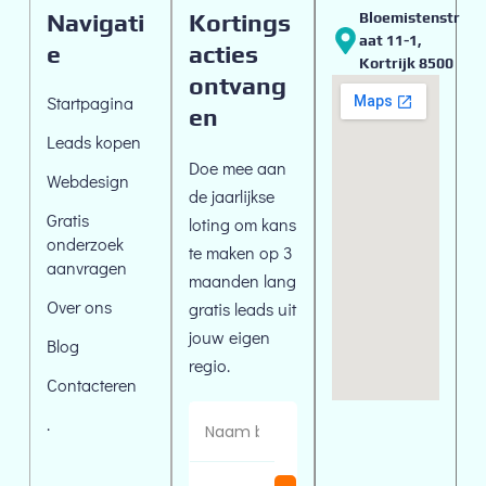
Navigati
Kortings
Bloemistenstr
Aat 11-1,
e
acties
Kortrijk 8500
ontvang
Startpagina
en
Leads kopen
Doe mee aan
Webdesign
de jaarlijkse
Gratis
loting om kans
onderzoek
te maken op 3
aanvragen
maanden lang
Over ons
gratis leads uit
jouw eigen
Blog
regio.
Contacteren
.