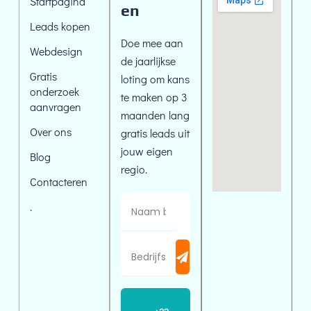
Startpagina
en
Leads kopen
Doe mee aan
Webdesign
de jaarlijkse
Gratis
loting om kans
onderzoek
te maken op 3
aanvragen
maanden lang
Over ons
gratis leads uit
jouw eigen
Blog
regio.
Contacteren
.
A
l