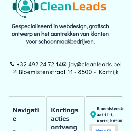
Gespecialiseerd in webdesign, grafisch
ontwerp en het aantrekken van klanten
voor schoonmaakbedrijven.
+32 492 24 72 14
jay@cleanleads.be
Bloemistenstraat 11 - 8500 - Kortrijk
Navigati
Kortings
Bloemistenstr
Aat 11-1,
e
acties
Kortrijk 8500
ontvang