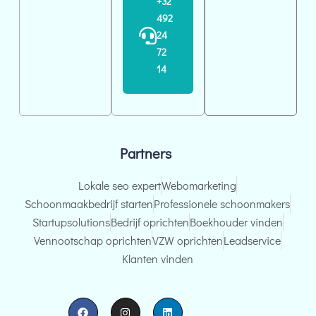
+32
t
492
e
24
r
72
n
14
a
t
i
v
Partners
e
:
Lokale seo expert
Webomarketing
Schoonmaakbedrijf starten
Professionele schoonmakers
Startupsolutions
Bedrijf oprichten
Boekhouder vinden
Vennootschap oprichten
VZW oprichten
Leadservice
Klanten vinden