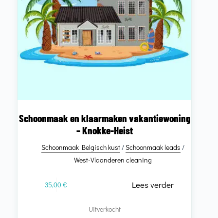
Schoonmaak en klaarmaken vakantiewoning
– Knokke-Heist
Schoonmaak Belgisch kust
/
Schoonmaak leads
/
West-Vlaanderen cleaning
Lees verder
35,00
€
Uitverkocht