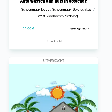
Auto wassen aan huis in Oostende
Schoonmaak leads
/
Schoonmaak Belgisch kust
/
West-Vlaanderen cleaning
Lees verder
25,00
€
Uitverkocht
UITVERKOCHT