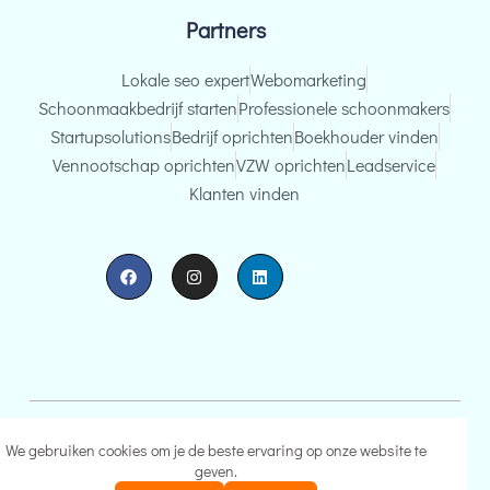
v
Partners
e
:
Lokale seo expert
Webomarketing
Schoonmaakbedrijf starten
Professionele schoonmakers
Startupsolutions
Bedrijf oprichten
Boekhouder vinden
Vennootschap oprichten
VZW oprichten
Leadservice
Klanten vinden
Copyright by Clean Leads. Alle rechten voorbehouden.
We gebruiken cookies om je de beste ervaring op onze website te
Algemeen voorwaarden
Privacy beleid
Cookies
Disclaimer
geven.