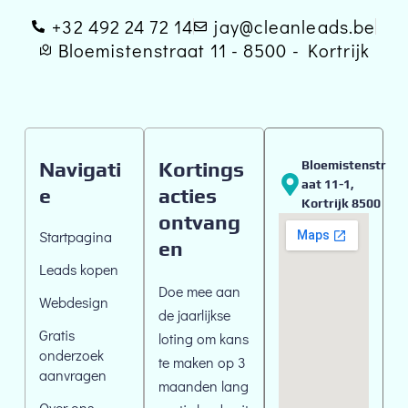
+32 492 24 72 14
jay@cleanleads.be
Bloemistenstraat 11 - 8500 - Kortrijk
Navigati
Kortings
Bloemistenstr
Aat 11-1,
e
acties
Kortrijk 8500
ontvang
Startpagina
en
Leads kopen
Doe mee aan
Webdesign
de jaarlijkse
Gratis
loting om kans
onderzoek
te maken op 3
aanvragen
maanden lang
Over ons