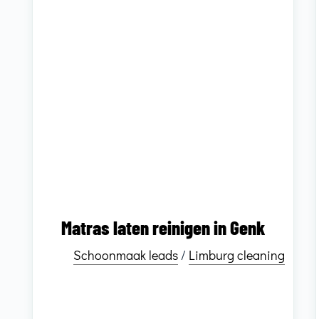
Matras laten reinigen in Genk
Schoonmaak leads
/
Limburg cleaning