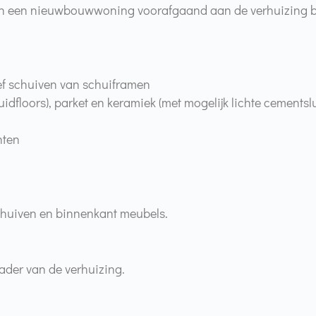
an een nieuwbouwwoning voorafgaand aan de verhuizing b
ief schuiven van schuiframen
idfloors), parket en keramiek (met mogelijk lichte cementslu
nten
chuiven en binnenkant meubels.
ader van de verhuizing.